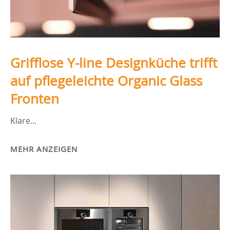
Grifflose Y-line Designküche trifft
auf pflegeleichte Organic Glass
Fronten
Klare...
MEHR ANZEIGEN